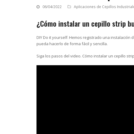
06/04/2022
Aplicaciones de Cepillos Industrial
¿Cómo instalar un
cepillo strip b
DIY Do it yourself: Hemos registrado una instalación 
pueda hacerlo de forma fácil y sencilla.
Siga los pasos del video. Cómo instalar un cepillo stri