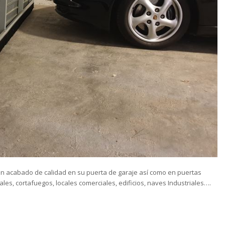
n acabado de calidad en su puerta de garaje así como en puertas
ales, cortafuegos, locales comerciales, edificios, naves Industriales….