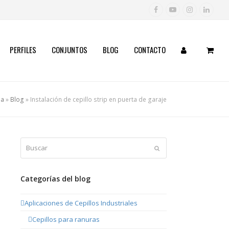
Facebook
YouTube
Instagram
Linked
PERFILES
CONJUNTOS
BLOG
CONTACTO
da
»
Blog
»
Instalación de cepillo strip en puerta de garaje
Buscar
Enviar
Categorías del blog
Aplicaciones de Cepillos Industriales
Cepillos para ranuras