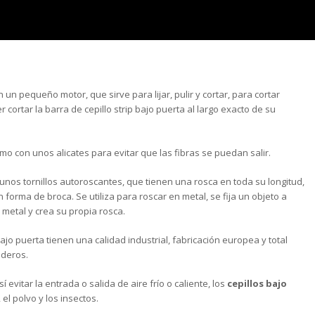
n pequeño motor, que sirve para lijar, pulir y cortar, para cortar
r cortar la barra de cepillo strip bajo puerta al largo exacto de su
mo con unos alicates para evitar que las fibras se puedan salir.
s tornillos autoroscantes, que tienen una rosca en toda su longitud,
forma de broca. Se utiliza para roscar en metal, se fija un objeto a
metal y crea su propia rosca.
ajo puerta tienen una calidad industrial, fabricación europea y total
aderos.
sí evitar la entrada o salida de aire frío o caliente, los
cepillos bajo
el polvo y los insectos.