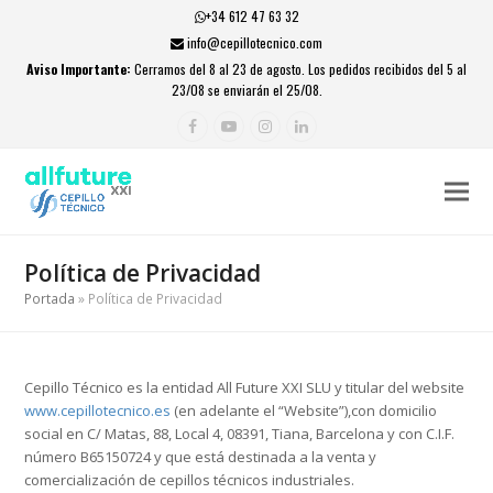
+34 612 47 63 32
info@cepillotecnico.com
Aviso Importante:
Cerramos del 8 al 23 de agosto. Los pedidos recibidos del 5 al
23/08 se enviarán el 25/08.
Facebook
YouTube
Instagram
LinkedIn
Política de Privacidad
Portada
»
Política de Privacidad
Cepillo Técnico es la entidad All Future XXI SLU y titular del website
www.cepillotecnico.es
(en adelante el “Website”),con domicilio
social en C/ Matas, 88, Local 4, 08391, Tiana, Barcelona y con C.I.F.
número B65150724 y que está destinada a la venta y
comercialización de cepillos técnicos industriales.