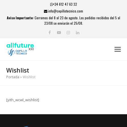
+34 612 47 63 32
info@cepillotecnico.com
Aviso Importante:
Cerramos del 8 al 23 de agosto. Los pedidos recibidos del 5 al
23/08 se enviarán el 25/08.
Facebook
YouTube
Instagram
LinkedIn
Wishlist
Portada
»
Wishlist
[yith_wcwl_wishlist]